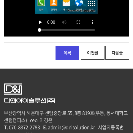
목록
이전글
다음글
부산광역시 해운대구 센텀중앙로 55, 8층 819호(우동, 동서대학교
센텀캠퍼스) ceo. 이경은
T
. 070-8872-2783
E
. admin@dnisolution.kr 사업자등록번