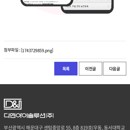
첨부파일 : [
]
1743729859.png
목록
이전글
다음글
부산광역시 해운대구 센텀중앙로 55, 8층 819호(우동, 동서대학교