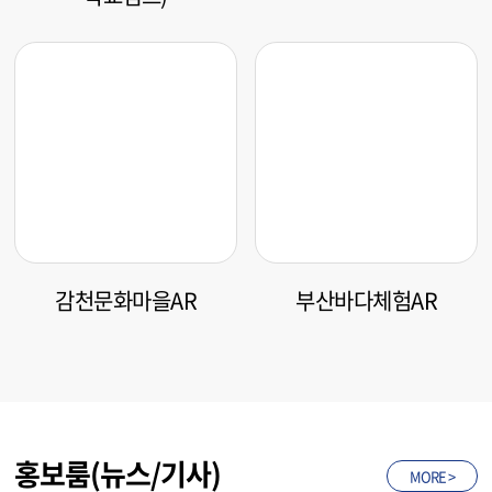
우리학교를 지켜라(강주
통도사AR
학교캠프)
감천문화마을AR
부산바다체험AR